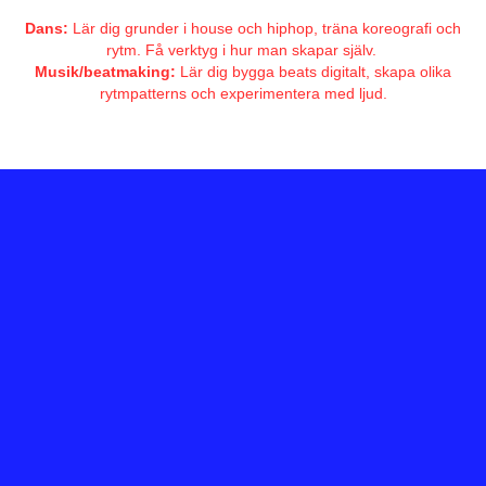
Dans:
Lär dig grunder i house och hiphop, träna koreografi och
rytm. Få verktyg i hur man skapar själv.
Musik/beatmaking:
Lär dig bygga beats digitalt, skapa olika
rytmpatterns och experimentera med ljud.
Praktisk info
När:
11.00–12.30
Datum:
28/12, 29/12 och 30/12
Plats:
Rågsveds Aktivitetshus
Pris:
Helt gratis!
Följ oss på Instagram för mer
info.
Så här anmäler du dig:
Skicka mejl till kultiverse.info@gmail.com
med namn, telefonnummer och utifall du